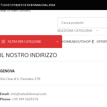
Skip to navigation
L TUO ECOMMERCE DI BONSAI DAL 2014
Skip to main content
SELEZIONA CATEGORIA
FILTRA PER CATEGORIE
HOME
ABOUT
SHOP
OFFER
IL NOSTRO INDIRIZZO
GENOVA
Via Cima di S. Pantaleo 27R
Email:
info@satsukibonsai.com
Phone:
+39 349 5659376