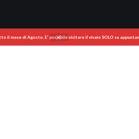
 il mese di Agosto. E' possibile visitare il vivaio SOLO su appunta
SEGUICI SUI SOCIAL