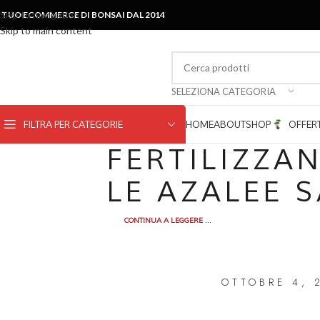
Skip to navigation
L TUO ECOMMERCE DI BONSAI DAL 2014
Skip to main content
SELEZIONA CATEGORIA
FILTRA PER CATEGORIE
HOME
ABOUT
SHOP
OFFER
FERTILIZZA
LE AZALEE 
CONTINUA A LEGGERE ...
OTTOBRE 4, 