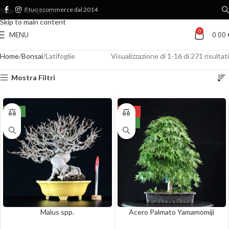
Il tuo ecommerce dal 2014
Skip to navigation
Skip to main content
0
MENU
0.00
Home
Bonsai
Latifoglie
Visualizzazione di 1-16 di 271 risultati
Mostra Filtri
NEW
-20%
NEW
Malus spp.
Acero Palmato Yamamomiji