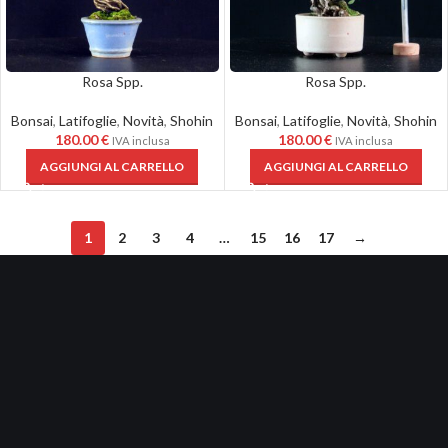
Rosa Spp.
Rosa Spp.
Bonsai
,
Latifoglie
,
Novità
,
Shohin
Bonsai
,
Latifoglie
,
Novità
,
Shohin
180.00
€
180.00
€
IVA inclusa
IVA inclusa
AGGIUNGI AL CARRELLO
AGGIUNGI AL CARRELLO
1
2
3
4
…
15
16
17
→