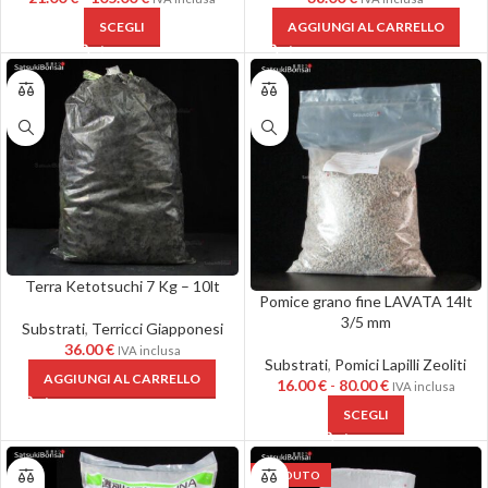
SCEGLI
AGGIUNGI AL CARRELLO
Terra Ketotsuchi 7 Kg – 10lt
Pomice grano fine LAVATA 14lt
3/5 mm
Substrati
,
Terricci Giapponesi
36.00
€
IVA inclusa
Substrati
,
Pomici Lapilli Zeoliti
AGGIUNGI AL CARRELLO
16.00
€
-
80.00
€
IVA inclusa
SCEGLI
VENDUTO