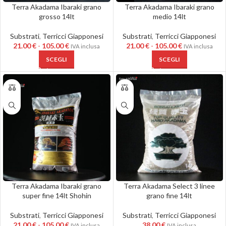
Terra Akadama Ibaraki grano
Terra Akadama Ibaraki grano
grosso 14lt
medio 14lt
Substrati
,
Terricci Giapponesi
Substrati
,
Terricci Giapponesi
21.00
€
-
105.00
€
21.00
€
-
105.00
€
IVA inclusa
IVA inclusa
SCEGLI
SCEGLI
Terra Akadama Ibaraki grano
Terra Akadama Select 3 linee
super fine 14lt Shohin
grano fine 14lt
Substrati
,
Terricci Giapponesi
Substrati
,
Terricci Giapponesi
21.00
€
-
105.00
€
38.00
€
IVA inclusa
IVA inclusa