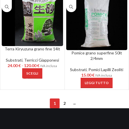
Terra Kiryuzuna grano fine 14lt
Pomice grano superfine 50lt
2/4mm
Substrati
,
Terricci Giapponesi
24.00
€
-
120.00
€
IVA inclusa
Substrati
,
Pomici Lapilli Zeoliti
SCEGLI
15.00
€
IVA inclusa
LEGGI TUTTO
1
2
→