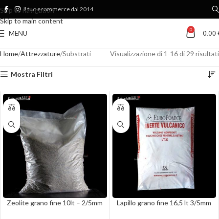
Il tuo ecommerce dal 2014
Skip to navigation
Skip to main content
0
MENU
0.00
Home
Attrezzature
Substrati
Visualizzazione di 1-16 di 29 risultati
Mostra Filtri
Zeolite grano fine 10lt – 2/5mm
Lapillo grano fine 16,5 lt 3/5mm