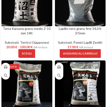
Terra Kanuma grano medio 2-10
Lapillo nero grano fine 14,0 lt
mm 14lt
3/5mm
Substrati
,
Terricci Giapponesi
Substrati
,
Pomici Lapilli Zeoliti
20.00
€
-
100.00
€
17.00
€
IVA inclusa
IVA inclusa
SCEGLI
AGGIUNGI AL CARRELLO
VENDUTO