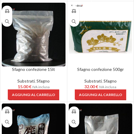
Sfagno confezione 15lt
Sfagno confezione 500gr
Substrati
,
Sfagno
Substrati
,
Sfagno
15.00
€
32.00
€
IVA inclusa
IVA inclusa
AGGIUNGI AL CARRELLO
AGGIUNGI AL CARRELLO