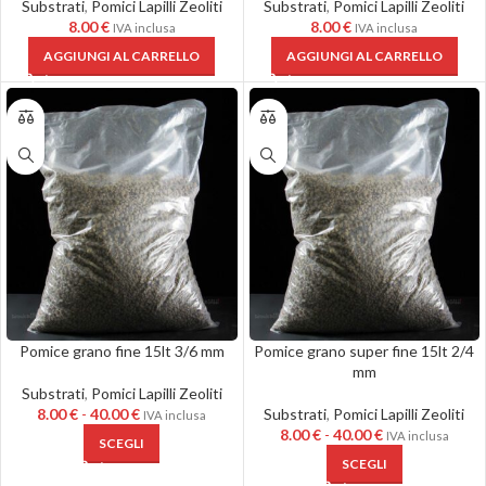
Substrati
,
Pomici Lapilli Zeoliti
Substrati
,
Pomici Lapilli Zeoliti
8.00
€
8.00
€
IVA inclusa
IVA inclusa
AGGIUNGI AL CARRELLO
AGGIUNGI AL CARRELLO
Pomice grano fine 15lt 3/6 mm
Pomice grano super fine 15lt 2/4
mm
Substrati
,
Pomici Lapilli Zeoliti
8.00
€
-
40.00
€
Substrati
,
Pomici Lapilli Zeoliti
IVA inclusa
8.00
€
-
40.00
€
IVA inclusa
SCEGLI
SCEGLI