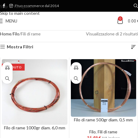
Il tuo ecommerce dal 2014
Skip to navigation
Skip to main content
0
MENU
0.00
Home
Filo
Fili di rame
Visualizzazione di 2 risultati
Mostra Filtri
VENDUTO
Filo di rame 500gr diam. 0,5 mm
Filo di rame 1000gr diam. 6,0 mm
Filo
,
Fili di rame
15.49
€
IVA inclusa