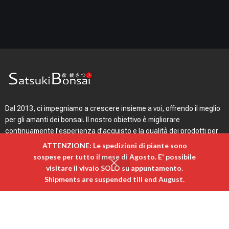
Dal 2013, ci impegniamo a crescere insieme a voi, offrendo il meglio
per gli amanti dei bonsai. Il nostro obiettivo è migliorare
continuamente l’esperienza d’acquisto e la qualità dei prodotti per
la cura delle piante. Grazie per averci supportato in questo viaggio.
ATTENZIONE: Le spedizioni di piante sono
Con il restyling di
SatsukiBonsai 3.0
, vi offriamo un sito ancora più
sospese per tutto il mese di Agosto. E' possibile
intuitivo, veloce ed emozionale.
visitare il vivaio SOLO su appuntamento. ​
0
Shipments are suspended till end August.
egozio
Ordina per
Carrello
Il mio account
Menù rapido
Link utili
Login