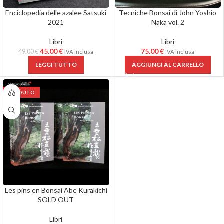
Enciclopedia delle azalee Satsuki
Tecniche Bonsai di John Yoshio
2021
Naka vol. 2
Libri
Libri
45.00
€
75.00
€
49.00
€
IVA inclusa
IVA inclusa
LEGGI TUTTO
AGGIUNGI AL CARRELLO
VENDUTO
Les pins en Bonsai Abe Kurakichi
SOLD OUT
Libri