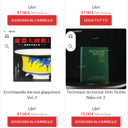
Libri
Libri
47.00
€
47.00
€
IVA inclusa
IVA inclusa
AGGIUNGI AL CARRELLO
LEGGI TUTTO
Enciclopedia dei vasi giapponesi
Technique du bonsai John Yoshio
Vol. 3
Naka vol. 2
Libri
Libri
47.00
€
75.00
€
IVA inclusa
IVA inclusa
AGGIUNGI AL CARRELLO
AGGIUNGI AL CARRELLO