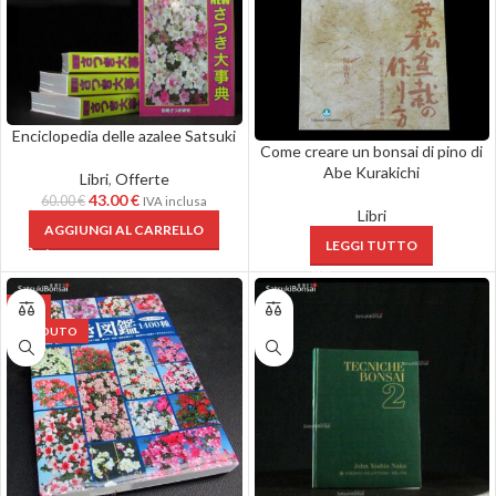
Enciclopedia delle azalee Satsuki
Come creare un bonsai di pino di
Abe Kurakichi
Libri
,
Offerte
43.00
€
60.00
€
IVA inclusa
Libri
AGGIUNGI AL CARRELLO
LEGGI TUTTO
-8%
VENDUTO