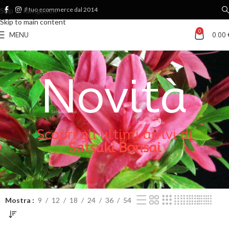
Il tuo ecommerce dal 2014
Skip to navigation
Skip to main content
0
MENU
0.00
Novità
Scopri gli ultimi arrivi di
Satsuki Bonsai
Mostra
9
12
18
24
36
54