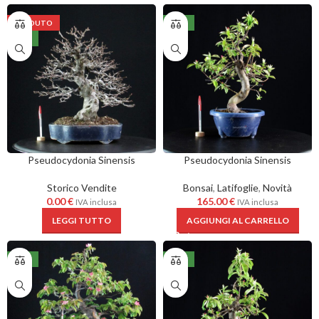
VENDUTO
NEW
NEW
Pseudocydonia Sinensis
Pseudocydonia Sinensis
Storico Vendite
Bonsai
,
Latifoglie
,
Novità
0.00
€
165.00
€
IVA inclusa
IVA inclusa
LEGGI TUTTO
AGGIUNGI AL CARRELLO
NEW
NEW