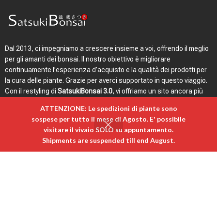
Dal 2013, ci impegniamo a crescere insieme a voi, offrendo il meglio
per gli amanti dei bonsai. Il nostro obiettivo è migliorare
continuamente l’esperienza d’acquisto e la qualità dei prodotti per
la cura delle piante. Grazie per averci supportato in questo viaggio.
Con il restyling di
SatsukiBonsai 3.0
, vi offriamo un sito ancora più
intuitivo, veloce ed emozionale.
ATTENZIONE: Le spedizioni di piante sono
sospese per tutto il mese di Agosto. E' possibile
visitare il vivaio SOLO su appuntamento. ​
0
Shipments are suspended till end August.
Menù rapido
Link utili
Login
egozio
Carrello
Il mio account
Bonsai
Contatti e indirizzo
Vasi
Magazine
Attrezzature
F.A.Q.
Filo
Privacy &