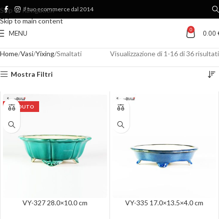
Il tuo ecommerce dal 2014
Skip to navigation
Skip to main content
0
MENU
0.00
Home
Vasi
Yixing
Smaltati
Visualizzazione di 1-16 di 36 risultati
Mostra Filtri
VENDUTO
VY-327 28.0×10.0 cm
VY-335 17.0×13.5×4.0 cm