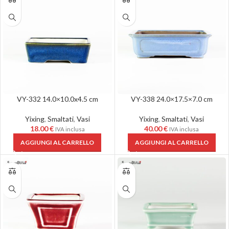
VY-332 14.0×10.0x4.5 cm
VY-338 24.0×17.5×7.0 cm
Yixing
,
Smaltati
,
Vasi
Yixing
,
Smaltati
,
Vasi
18.00
€
40.00
€
IVA inclusa
IVA inclusa
AGGIUNGI AL CARRELLO
AGGIUNGI AL CARRELLO