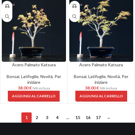
Acero Palmato Katsura
Acero Palmato Katsura
Bonsai
,
Latifoglie
,
Novità
,
Per
Bonsai
,
Latifoglie
,
Novità
,
Per
iniziare
iniziare
38.00
€
38.00
€
IVA inclusa
IVA inclusa
AGGIUNGI AL CARRELLO
AGGIUNGI AL CARRELLO
1
2
3
4
…
15
16
17
→