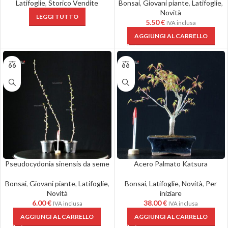
Latifoglie
,
Storico Vendite
Bonsai
,
Giovani piante
,
Latifoglie
,
Novità
LEGGI TUTTO
5.50
€
IVA inclusa
AGGIUNGI AL CARRELLO
Pseudocydonia sinensis da seme
Acero Palmato Katsura
Bonsai
,
Giovani piante
,
Latifoglie
,
Bonsai
,
Latifoglie
,
Novità
,
Per
Novità
iniziare
6.00
€
38.00
€
IVA inclusa
IVA inclusa
AGGIUNGI AL CARRELLO
AGGIUNGI AL CARRELLO