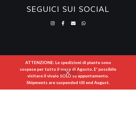
SEGUICI SUI SOCIAL
ATTENZIONE: Le spedizioni di piante sono
sospese per tutto il mese di Agosto. E' possibile
visitare il vivaio SOLO su appuntamento. ​
0
Shipments are suspended till end August.
egozio
Ordina per
Carrello
Il mio account