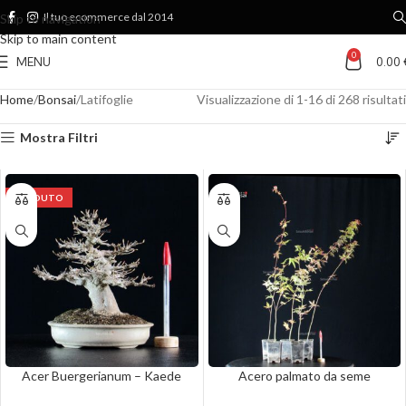
Il tuo ecommerce dal 2014
Skip to navigation
Skip to main content
0
MENU
0.00
Home
Bonsai
Latifoglie
Visualizzazione di 1-16 di 268 risultati
Mostra Filtri
VENDUTO
Acer Buergerianum – Kaede
Acero palmato da seme