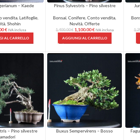
gerianum – Kaede
Pinus Sylvestris – Pino silvestre
Ju
o vendita
,
Latifoglie
,
Bonsai
,
Conifere
,
Conto vendita
,
Bons
ità
,
Shohin
Novità
,
Offerte
.00
€
1,100.00
€
1,400.00
€
1,2
IVA inclusa
IVA inclusa
I AL CARRELLO
AGGIUNGI AL CARRELLO
ris – Pino silvestre
Buxus Sempervirens – Bosso
Fagu
amadori