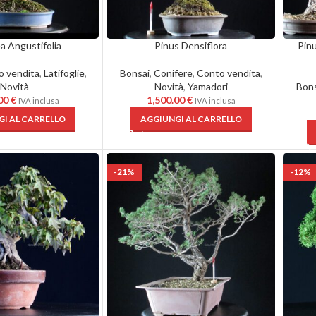
ea Angustifolia
Pinus Densiflora
Pinu
o vendita
,
Latifoglie
,
Bonsai
,
Conifere
,
Conto vendita
,
Novità
Novità
,
Yamadori
Bons
.00
€
1,500.00
€
IVA inclusa
IVA inclusa
I AL CARRELLO
AGGIUNGI AL CARRELLO
-21%
-12%