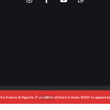
 il mese di Agosto. E' possibile visitare il vivaio SOLO su appunta
Menù rapido
Link util