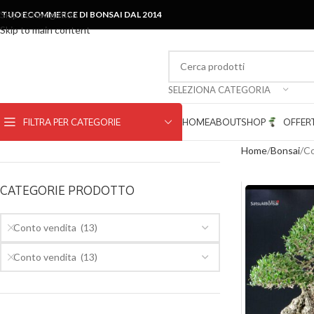
Skip to navigation
L TUO ECOMMERCE DI BONSAI DAL 2014
Skip to main content
SELEZIONA CATEGORIA
FILTRA PER CATEGORIE
HOME
ABOUT
SHOP
OFFER
Home
Bonsai
Co
CATEGORIE PRODOTTO
Conto vendita (13)
Conto vendita (13)