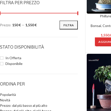
FILTRA PER PREZZO
Phillyr
Prezzo:
150 €
—
1,550 €
FILTRA
Bonsai
,
Cont
1,550
AGGIUNG
STATO DISPONIBILITÀ
In Offerta
Disponibile
ORDINA PER
Popolarità
Novità
Prezzo: dal più basso al più alto
Prezzo: dal più alto al più basso