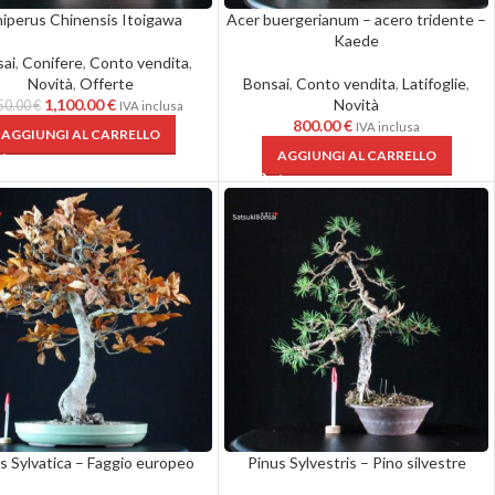
niperus Chinensis Itoigawa
Acer buergerianum – acero tridente –
Kaede
ai
,
Conifere
,
Conto vendita
,
Novità
,
Offerte
Bonsai
,
Conto vendita
,
Latifoglie
,
1,100.00
€
Novità
50.00
€
IVA inclusa
800.00
€
IVA inclusa
AGGIUNGI AL CARRELLO
AGGIUNGI AL CARRELLO
s Sylvatica – Faggio europeo
Pinus Sylvestris – Pino silvestre