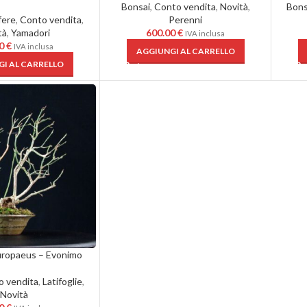
Bonsai
,
Conto vendita
,
Novità
,
Bons
fere
,
Conto vendita
,
Perenni
tà
,
Yamadori
600.00
€
IVA inclusa
00
€
IVA inclusa
AGGIUNGI AL CARRELLO
I AL CARRELLO
ropaeus – Evonimo
o vendita
,
Latifoglie
,
Novità