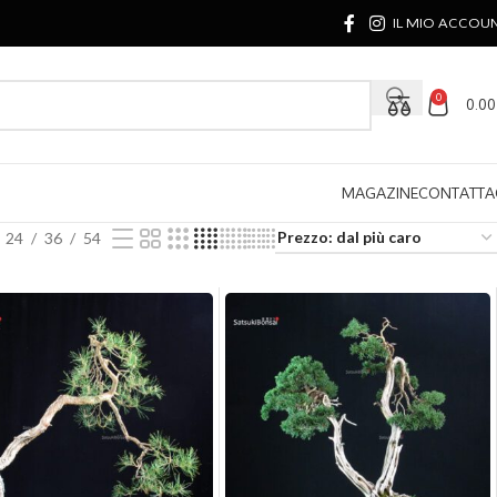
IL MIO ACCOU
0
0.0
MAGAZINE
CONTATTA
24
36
54