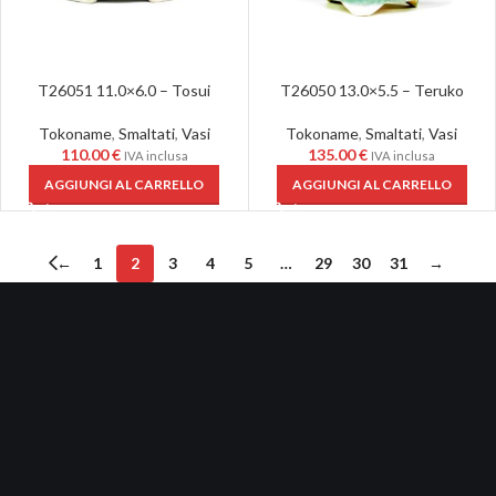
T26051 11.0×6.0 – Tosui
T26050 13.0×5.5 – Teruko
Tokoname
,
Smaltati
,
Vasi
Tokoname
,
Smaltati
,
Vasi
110.00
€
135.00
€
IVA inclusa
IVA inclusa
AGGIUNGI AL CARRELLO
AGGIUNGI AL CARRELLO
←
1
2
3
4
5
…
29
30
31
→