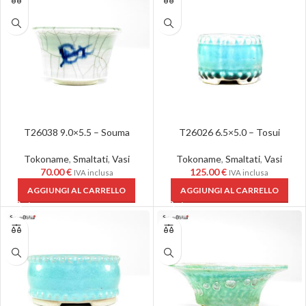
T26038 9.0×5.5 – Souma
T26026 6.5×5.0 – Tosui
Tokoname
,
Smaltati
,
Vasi
Tokoname
,
Smaltati
,
Vasi
70.00
€
125.00
€
IVA inclusa
IVA inclusa
AGGIUNGI AL CARRELLO
AGGIUNGI AL CARRELLO