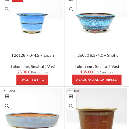
T26128 7.0×4.2 – Japan
T26030 8.5×4.0 – Shoho
Tokoname
,
Smaltati
,
Vasi
Tokoname
,
Smaltati
,
Vasi
25.00
€
135.00
€
IVA inclusa
IVA inclusa
LEGGI TUTTO
AGGIUNGI AL CARRELLO