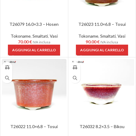
T26079 16.0×3.3 – Hosen
T26023 11.0×6.8 – Tosui
Tokoname
,
Smaltati
,
Vasi
Tokoname
,
Smaltati
,
Vasi
70.00
€
90.00
€
IVA inclusa
IVA inclusa
AGGIUNGI AL CARRELLO
AGGIUNGI AL CARRELLO
T26022 11.0×6.8 – Tosui
T26032 8.2×3.5 – Bikou