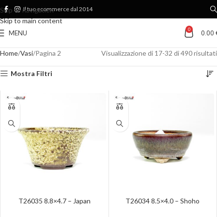
Il tuo ecommerce dal 2014
Skip to navigation
Skip to main content
0
MENU
0.00
Home
Vasi
Pagina 2
Visualizzazione di 17-32 di 490 risultati
Mostra Filtri
T26035 8.8×4.7 – Japan
T26034 8.5×4.0 – Shoho