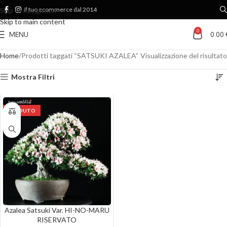
Il tuo ecommerce dal 2014
Skip to navigation
Skip to main content
0
MENU
0.00
Home
Prodotti taggati “SATSUKI AZALEA”
Visualizzazione del risultato
Mostra Filtri
VENDUTO
Azalea Satsuki Var. HI-NO-MARU
RISERVATO