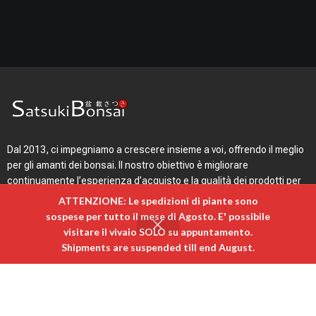
Dal 2013, ci impegniamo a crescere insieme a voi, offrendo il meglio
per gli amanti dei bonsai. Il nostro obiettivo è migliorare
continuamente l’esperienza d’acquisto e la qualità dei prodotti per
la cura delle piante. Grazie per averci supportato in questo viaggio.
ATTENZIONE: Le spedizioni di piante sono
Con il restyling di
SatsukiBonsai 3.0
, vi offriamo un sito ancora più
sospese per tutto il mese di Agosto. E' possibile
intuitivo, veloce ed emozionale.
visitare il vivaio SOLO su appuntamento. ​
0
Shipments are suspended till end August.
egozio
Ordina per
Carrello
Il mio account
Menù rapido
Link utili
Login