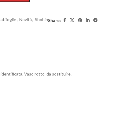
Latifoglie
,
Novità
,
Shohin
Share:
identificata. Vaso rotto, da sostituire.