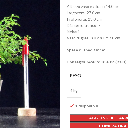
Altezza vaso escluso: 14.0 cm
Larghezza: 27.0 cm
Profondità: 23.0 cm
Diametro tronco: –
Nebari: –
Vaso di gres: 8.0 x 8.0 x 7.0 cm
Spese di spedizione:
Consegna 24/48h: 18 euro (Italia)
PESO
4 kg
1 disponibili
AGGIUNGI AL CARR
COMPRA ORA