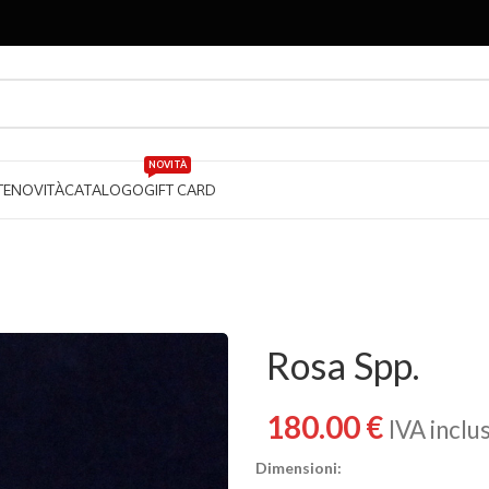
NOVITÀ
TE
NOVITÀ
CATALOGO
GIFT CARD
Rosa Spp.
180.00
€
IVA inclu
Dimensioni: