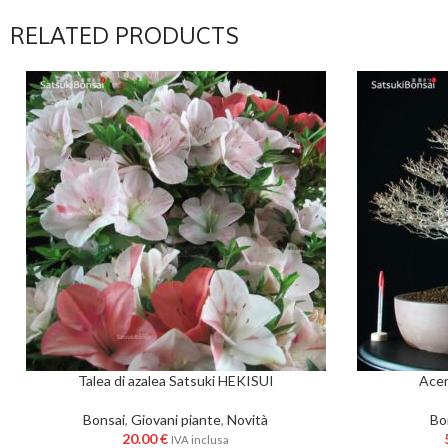
RELATED PRODUCTS
Talea di azalea Satsuki HEKISUI
Acer
Bonsai
,
Giovani piante
,
Novità
Bo
20.00
€
IVA inclusa