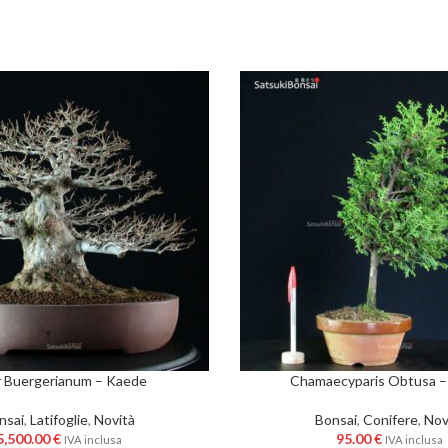
 Buergerianum – Kaede
Chamaecyparis Obtusa – 
nsai
,
Latifoglie
,
Novità
Bonsai
,
Conifere
,
Nov
5,500.00
€
95.00
€
IVA inclusa
IVA inclusa