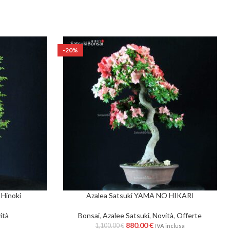
-20%
Hinoki
Azalea Satsuki YAMA NO HIKARI
ità
Bonsai
,
Azalee Satsuki
,
Novità
,
Offerte
880.00
€
1,100.00
€
IVA inclusa