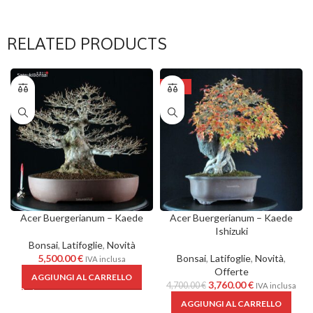
RELATED PRODUCTS
-20%
Acer Buergerianum – Kaede
Acer Buergerianum – Kaede
Ishizuki
Bonsai
,
Latifoglie
,
Novità
5,500.00
€
Bonsai
,
Latifoglie
,
Novità
,
IVA inclusa
Offerte
AGGIUNGI AL CARRELLO
3,760.00
€
4,700.00
€
IVA inclusa
AGGIUNGI AL CARRELLO