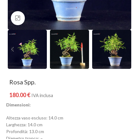
Clicca per ingrandire
Rosa Spp.
180.00
€
IVA inclusa
Dimensioni:
Altezza vaso escluso: 14.0 cm
Larghezza: 14.0 cm
Profondità: 13.0 cm
Diametro tronco: –