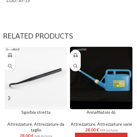
COD.: AT-15
RELATED PRODUCTS
Sgorbia stretta
Annaffiatoio 6L
Attrezzature
,
Attrezzature da
Attrezzature
,
Attrezzature varie
taglio
28.00
€
IVA inclusa
28.00
€
IVA inclusa