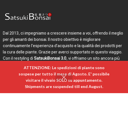
Dal 2013, ci impegniamo a crescere insieme a voi, offrendo il meglio
per gli amanti dei bonsai. Il nostro obiettivo è migliorare
continuamente l’esperienza d’acquisto e la qualità dei prodotti per
la cura delle piante. Grazie per averci supportato in questo viaggio.
Con il restyling di
SatsukiBonsai 3.0
, vi offriamo un sito ancora più
intuitivo, veloce ed emozionale.
ATTENZIONE: Le spedizioni di piante sono
sospese per tutto il mese di Agosto. E' possibile
visitare il vivaio SOLO su appuntamento. ​
0
Shipments are suspended till end August.
egozio
Carrello
Il mio account
Menù rapido
Link utili
Login
Bonsai
Contatti e indirizzo
Vasi
Magazine
Attrezzature
F.A.Q.