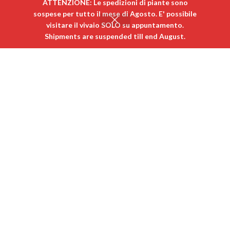
ATTENZIONE: Le spedizioni di piante sono
sospese per tutto il mese di Agosto. E' possibile
visitare il vivaio SOLO su appuntamento. ​
0
Shipments are suspended till end August.
egozio
Carrello
Il mio account