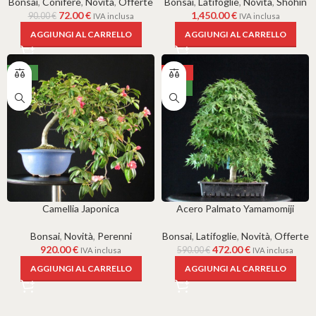
Bonsai
,
Conifere
,
Novità
,
Offerte
Bonsai
,
Latifoglie
,
Novità
,
Shohin
72.00
€
1,450.00
€
90.00
€
IVA inclusa
IVA inclusa
AGGIUNGI AL CARRELLO
AGGIUNGI AL CARRELLO
NEW
-20%
NEW
Camellia Japonica
Acero Palmato Yamamomiji
Bonsai
,
Novità
,
Perenni
Bonsai
,
Latifoglie
,
Novità
,
Offerte
920.00
€
472.00
€
590.00
€
IVA inclusa
IVA inclusa
AGGIUNGI AL CARRELLO
AGGIUNGI AL CARRELLO