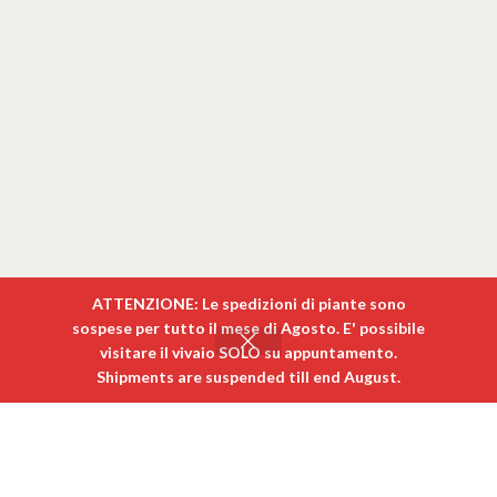
ATTENZIONE: Le spedizioni di piante sono
sospese per tutto il mese di Agosto. E' possibile
visitare il vivaio SOLO su appuntamento. ​
0
Shipments are suspended till end August.
egozio
Carrello
Il mio account