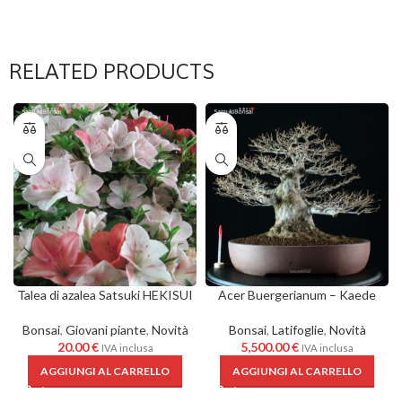
RELATED PRODUCTS
Talea di azalea Satsuki HEKISUI
Acer Buergerianum – Kaede
Bonsai
,
Giovani piante
,
Novità
Bonsai
,
Latifoglie
,
Novità
20.00
€
5,500.00
€
IVA inclusa
IVA inclusa
AGGIUNGI AL CARRELLO
AGGIUNGI AL CARRELLO